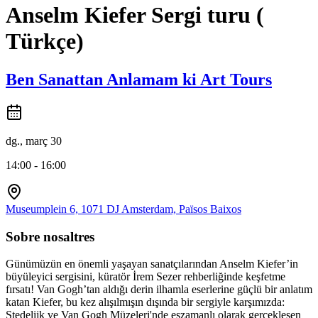
Anselm Kiefer Sergi turu (
Türkçe)
Ben Sanattan Anlamam ki Art Tours
dg., març 30
14:00 - 16:00
Museumplein 6, 1071 DJ Amsterdam, Països Baixos
Sobre nosaltres
Günümüzün en önemli yaşayan sanatçılarından Anselm Kiefer’in
büyüleyici sergisini, küratör İrem Sezer rehberliğinde keşfetme
fırsatı! Van Gogh’tan aldığı derin ilhamla eserlerine güçlü bir anlatım
katan Kiefer, bu kez alışılmışın dışında bir sergiyle karşımızda:
Stedelijk ve Van Gogh Müzeleri'nde eşzamanlı olarak gerçekleşen