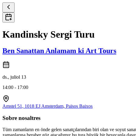
Kandinsky Sergi Turu
Ben Sanattan Anlamam ki Art Tours
ds., juliol 13
14:00 - 17:00
Amstel 51, 1018 EJ Amsterdam, Països Baixos
Sobre nosaltres
Tüm zamanların en önde gelen sanatçılarından biri olan ve soyut sanat
zamanlarına beraber göz atacağımız bu tura büyük bir heyecanla davetl