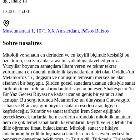
dg., maig 10
13:00 - 15:00
Museumstraat 1, 1071 XX Amsterdam, Països Baixos
Sobre nosaltres
Mitoloji ve sanatın en derinden ve en keyifli biçimde kesiştiği bu
özel turda, sizi zamanlar arası bir yolculuğa davet ediyoruz.
Yüzyıllar boyunca sanatçılara ilham veren ve tekrar tekrar
yorumlanan en önemli mitolojik kaynaklardan biri olan Ovidius’un
Metamorfoz ’u , değişim ve dönüşüm temasını merkezine alan
efsanevi bir başyapıt. Şiirden görsel sanatlara uzanan etkisiyle sanat
tarihinin temel referanslarından biri sayılan bu eser, Shakespeare’in
Bir Yaz Gecesi Rüyası na kadar uzanan geniş bir yaratıcı alan
açmıştır. Bu sergi turunda Metamorfoz’un dünyasını Caravaggio,
Titian ve Brâncuși gibi büyük ustaların eserleri aracılığıyla
keşfedeceğiz. Küratör ve sanat tarihçisi İrem Sezer eşliğinde
gerçekleşecek turlarda, hem eserlerin ardındaki mitolojik anlatıları
hem de çok temel sanat tarihi kavramlarını keyifli ve erişilebilir bir
dille öğrenme fırsatı bulacaksınız. Mitoloji, sanat ve hikâye
anlatımının büyülü buluşmasına tanıklık etmek isteyen herkesi bu
benzersiz deneyime bekliyoruz. ✨ Turun dili Türkçedir. Turlardan