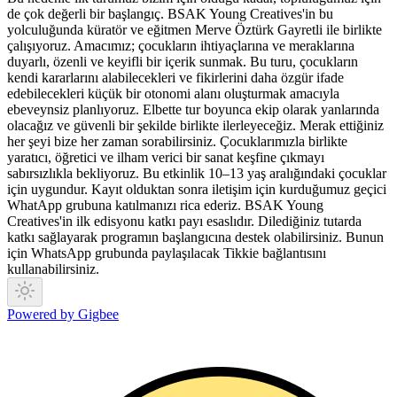
de çok değerli bir başlangıç. BSAK Young Creatives'in bu
yolculuğunda küratör ve eğitmen Merve Öztürk Gayretli ile birlikte
çalışıyoruz. Amacımız; çocukların ihtiyaçlarına ve meraklarına
duyarlı, özenli ve keyifli bir içerik sunmak. Bu turu, çocukların
kendi kararlarını alabilecekleri ve fikirlerini daha özgür ifade
edebilecekleri küçük bir otonomi alanı oluşturmak amacıyla
ebeveynsiz planlıyoruz. Elbette tur boyunca ekip olarak yanlarında
olacağız ve güvenli bir şekilde birlikte ilerleyeceğiz. Merak ettiğiniz
her şeyi bize her zaman sorabilirsiniz. Çocuklarımızla birlikte
yaratıcı, öğretici ve ilham verici bir sanat keşfine çıkmayı
sabırsızlıkla bekliyoruz. Bu etkinlik 10–13 yaş aralığındaki çocuklar
için uygundur. Kayıt olduktan sonra iletişim için kurduğumuz geçici
WhatApp grubuna katılmanızı rica ederiz. BSAK Young
Creatives'in ilk edisyonu katkı payı esaslıdır. Dilediğiniz tutarda
katkı sağlayarak programın başlangıcına destek olabilirsiniz. Bunun
için WhatsApp grubunda paylaşılacak Tikkie bağlantısını
kullanabilirsiniz.
Powered by Gigbee