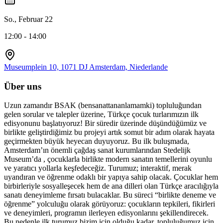
So., Februar 22
12:00 - 14:00
Museumplein 10, 1071 DJ Amsterdam, Niederlande
Über uns
Uzun zamandır BSAK (bensanattananlamamki) topluluğundan
gelen sorular ve talepler üzerine, Türkçe çocuk turlarımızın ilk
edisyonunu başlatıyoruz! Bir süredir üzerinde düşündüğümüz ve
birlikte geliştirdiğimiz bu projeyi artık somut bir adım olarak hayata
geçirmekten büyük heyecan duyuyoruz. Bu ilk buluşmada,
Amsterdam’ın önemli çağdaş sanat kurumlarından Stedelijk
Museum’da , çocuklarla birlikte modern sanatın temellerini oyunlu
ve yaratıcı yollarla keşfedeceğiz. Turumuz; interaktif, merak
uyandıran ve öğrenme odaklı bir yapıya sahip olacak. Çocuklar hem
birbirleriyle sosyalleşecek hem de ana dilleri olan Türkçe aracılığıyla
sanatı deneyimleme fırsatı bulacaklar. Bu süreci “birlikte deneme ve
öğrenme” yolculuğu olarak görüyoruz: çocukların tepkileri, fikirleri
ve deneyimleri, programın ilerleyen edisyonlarını şekillendirecek.
Bu nedenle ilk turumuz bizim için olduğu kadar, topluluğumuz için