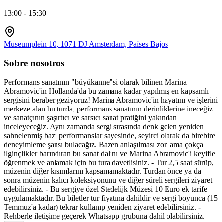
13:00 - 15:30
Museumplein 10, 1071 DJ Amsterdam, Países Bajos
Sobre nosotros
Performans sanatının "büyükanne"si olarak bilinen Marina
Abramovic'in Hollanda'da bu zamana kadar yapılmış en kapsamlı
sergisini beraber geziyoruz! Marina Abramovic'in hayatını ve işlerini
merkeze alan bu turda, performans sanatının derinliklerine ineceğiz
ve sanatçının şaşırtıcı ve sarsıcı sanat pratiğini yakından
inceleyeceğiz. Aynı zamanda sergi sırasında denk gelen yeniden
sahnelenmiş bazı performanslar sayesinde, seyirci olarak da birebire
deneyimleme şansı bulacağız. Bazen anlaşılması zor, ama çokça
ilginçlikler barındıran bu sanat dalını ve Marina Abramovic'i keyifle
öğrenmek ve anlamak için bu tura davetlisiniz. - Tur 2,5 saat sürüp,
müzenin diğer kısımlarını kapsamamaktadır. Turdan önce ya da
sonra müzenin kalıcı koleksiyonunu ve diğer süreli sergileri ziyaret
edebilirsiniz. - Bu sergiye özel Stedelijk Müzesi 10 Euro ek tarife
uygulamaktadır. Bu biletler tur fiyatına dahildir ve sergi boyunca (15
Temmuz'a kadar) tekrar kullanıp yeniden ziyaret edebilirsiniz. -
Rehberle iletişime geçerek Whatsapp grubuna dahil olabilirsiniz.