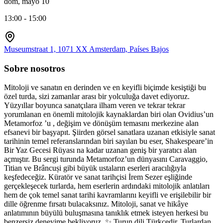
dom, mayo 10
13:00 - 15:00
Museumstraat 1, 1071 XX Amsterdam, Países Bajos
Sobre nosotros
Mitoloji ve sanatın en derinden ve en keyifli biçimde kesiştiği bu
özel turda, sizi zamanlar arası bir yolculuğa davet ediyoruz.
Yüzyıllar boyunca sanatçılara ilham veren ve tekrar tekrar
yorumlanan en önemli mitolojik kaynaklardan biri olan Ovidius’un
Metamorfoz ’u , değişim ve dönüşüm temasını merkezine alan
efsanevi bir başyapıt. Şiirden görsel sanatlara uzanan etkisiyle sanat
tarihinin temel referanslarından biri sayılan bu eser, Shakespeare’in
Bir Yaz Gecesi Rüyası na kadar uzanan geniş bir yaratıcı alan
açmıştır. Bu sergi turunda Metamorfoz’un dünyasını Caravaggio,
Titian ve Brâncuși gibi büyük ustaların eserleri aracılığıyla
keşfedeceğiz. Küratör ve sanat tarihçisi İrem Sezer eşliğinde
gerçekleşecek turlarda, hem eserlerin ardındaki mitolojik anlatıları
hem de çok temel sanat tarihi kavramlarını keyifli ve erişilebilir bir
dille öğrenme fırsatı bulacaksınız. Mitoloji, sanat ve hikâye
anlatımının büyülü buluşmasına tanıklık etmek isteyen herkesi bu
benzersiz deneyime bekliyoruz. ✨ Turun dili Türkçedir. Turlardan